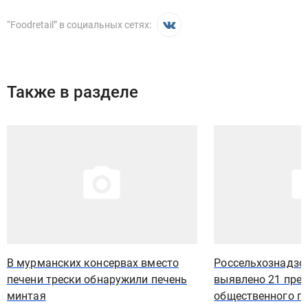
“
Foodretail
” в социальных сетях:
Также в разделе
Иллюстрация новости
Иллюстрация новости
В мурманских консервах вместо
Россельхознадзо
печени трески обнаружили печень
выявлено 21 пре
минтая
общественного п