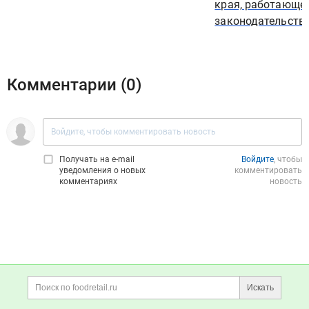
края, работающе
законодательств
Комментарии (
0
)
Получать на e‑mail
Войдите
, чтобы
уведомления о новых
комментировать
комментариях
новость
Дополнительная информация
Поиск по сайту и ссы
Искать