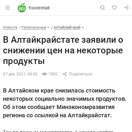
Раздел навигации по сайту foodretail.r
В Алтайкрайстате заявили о 
Новости
Разделы
Новости
Региональные
Алтайский край
В Алтайкрайстате заявили о
снижении цен на некоторые
продукты
07 дек 2021, 08:42
7902
В Алтайском крае снизилась стоимость
некоторых социально значимых продуктов.
Об этом сообщает Минэкономразвития
региона со ссылкой на Алтайкрайстат.